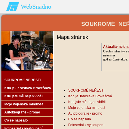
WebSnadno
SOUKROMÉ NEŘES
Mapa stránek
Aktuality nejen 
Osobní stránky z
nejen na
golf a různé akce.
SOUKROMÉ NEŘESTI
Kdo je Jaroslava Brokešová
SOUKROMÉ NEŘESTI
Kde jste mě nejen viděli
Kdo je Jaroslava Brokešová
Kde jste mě nejen viděli
Moje vojenská minulost
Moje vojenská minulost
Autobiografie - promo
Autobiografie - promo
Co se napsalo
Co se napsalo
Fotoserial z vystoupení
Fotoserial z vystoupení