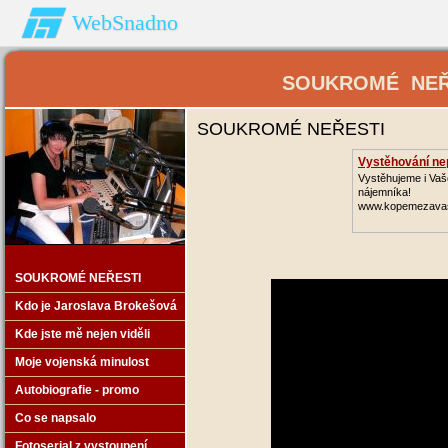
WebSnadno
SOUKROMÉ NEŘES
SOUKROMÉ NEŘESTI
Vystěhování nep
Vystěhujeme i Va
nájemníka!
www.kopemezava
SOUKROMÉ NEŘESTI
Kdo je Jaroslava Brokešová
Kde jste mě nejen viděli
Moje vojenská minulost
Autobiografie - promo
Co se napsalo
Fotoserial z vystoupení