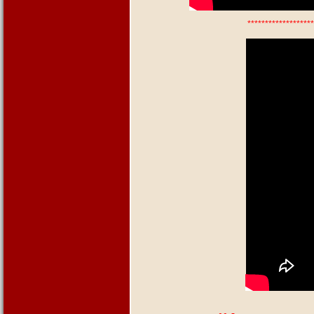
******************