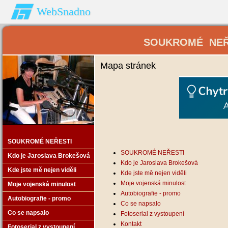
WebSnadno
SOUKROMÉ NEŘES
Mapa stránek
SOUKROMÉ NEŘESTI
SOUKROMÉ NEŘESTI
Kdo je Jaroslava Brokešová
Kdo je Jaroslava Brokešová
Kde jste mě nejen viděli
Kde jste mě nejen viděli
Moje vojenská minulost
Moje vojenská minulost
Autobiografie - promo
Autobiografie - promo
Co se napsalo
Co se napsalo
Fotoserial z vystoupení
Kontakt
Fotoserial z vystoupení